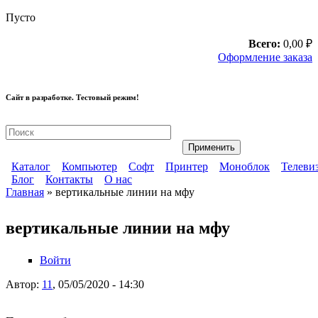
Перейти к основному содержанию
Пусто
Всего:
0,00 ₽
Оформление заказа
Сайт в разработке. Тестовый режим!
Ремонт компьютерной техники
Каталог
Компьютер
Софт
Принтер
Моноблок
Телеви
Блог
Контакты
О нас
Главное меню
Главная
» вертикальные линии на мфу
Дополнительное меню
Вы здесь
вертикальные линии на мфу
Войти
Автор:
11
, 05/05/2020 - 14:30