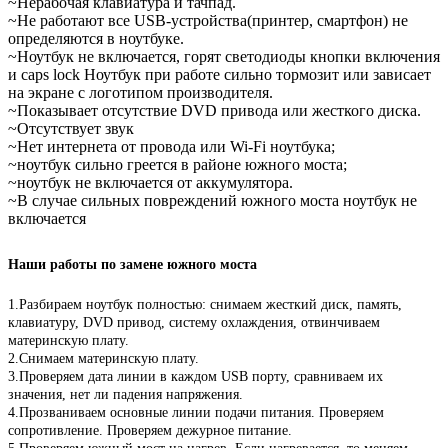
~Нерабочая клавиатура и тачпад.
~Не работают все USB-устройства(принтер, смартфон) не
определяются в ноутбуке.
~Ноутбук не включается, горят светодиоды кнопки включения
и caps lock Ноутбук при работе сильно тормозит или зависает
на экране с логотипом производителя.
~Показывает отсутствие DVD привода или жесткого диска.
~Отсутствует звук
~Нет интернета от провода или Wi-Fi ноутбука;
~ноутбук сильно греется в районе южного моста;
~ноутбук не включается от аккумулятора.
~В случае сильных повреждений южного моста ноутбук не
включается
Наши работы по замене южного моста
1.Разбираем ноутбук полностью: снимаем жесткий диск, память,
клавиатуру, DVD привод, систему охлаждения, отвинчиваем
материнскую плату.
2.Снимаем материнскую плату.
3.Проверяем дата линии в каждом USB порту, сравниваем их
значения, нет ли падения напряжения.
4.Прозваниваем основные линии подачи питания. Проверяем
сопротивление. Проверяем дежурное питание.