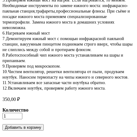
5.Проверяем южный мост на нагрев. Если нагревается, то меняем.
Необходимые инструменты по замене южного моста: инфракрасно-
паяльная станция,трафареты,профессиональные флюсы. При съёме и
посадке южного моста применяем специализированные
термопрофили. Замена южного моста в домашних условиях
невозможна.
6.Нагреваем южный мост
7.Демонтируем южный мост с помощью инфракрасной паяльной
станции, вакуумным пинцетом поднимаем строго вверх, чтобы шары
не слиплись между собой и протираем флюсом.
8.Работоспособный чип южного моста устанавливаем на шары и
припаиваем.
9.Проверяем под микроскопом.
10.Чистим вентилятор, решетки вентилятора от пыли, продуваем
ноутбук. Наносим термопасту на чипы южного и северного мостов.
11.Устанавливаем все запасные части ноутбука обратно.
12.Включаем ноутбук, проверяем работу южного моста.
350,00 ₽
Количество