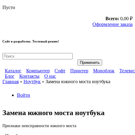
Перейти к основному содержанию
Пусто
Всего:
0,00 ₽
Оформление заказа
Сайт в разработке. Тестовый режим!
Ремонт компьютерной техники
Каталог
Компьютер
Софт
Принтер
Моноблок
Телеви
Блог
Контакты
О нас
Главное меню
Главная
»
Ноутбук
» Замена южного моста ноутбука
Дополнительное меню
Вы здесь
Войти
Замена южного моста ноутбука
Признаки неисправности южного моста