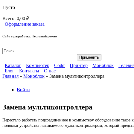
Перейти к основному содержанию
Пусто
Всего:
0,00 ₽
Оформление заказа
Сайт в разработке. Тестовый режим!
Ремонт компьютерной техники
Каталог
Компьютер
Софт
Принтер
Моноблок
Телеви
Блог
Контакты
О нас
Главное меню
Главная
»
Моноблок
» Замена мультиконтроллера
Дополнительное меню
Вы здесь
Войти
Замена мультиконтроллера
Перестало работать подсоединенное к компьютеру оборудование такое 
поломки устройства называемого мультиконтроллером, который представ