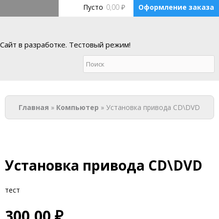
Перейти к основному содержанию
Пусто
0,00 ₽
Оформление заказа
Сайт в разработке. Тестовый режим!
Ремонт компьютерной
техники
Вы здесь
Главная
»
Компьютер
» Установка привода CD\DVD
Войти
Установка привода CD\DVD
тест
300,00 ₽