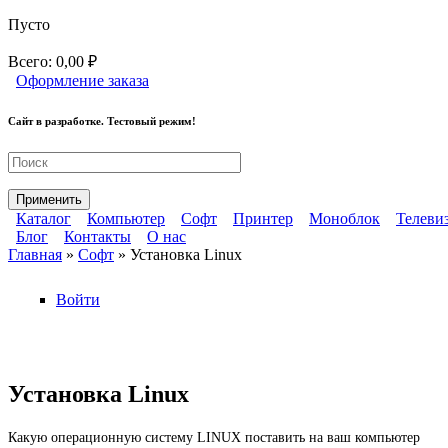
Перейти к основному содержанию
Пусто
Всего:
0,00 ₽
Оформление заказа
Сайт в разработке. Тестовый режим!
Ремонт компьютерной техники
Каталог
Компьютер
Софт
Принтер
Моноблок
Телеви
Блог
Контакты
О нас
Главное меню
Главная
»
Софт
» Установка Linux
Дополнительное меню
Вы здесь
Войти
Установка Linux
Какую операционную систему LINUX поставить на ваш компьютер