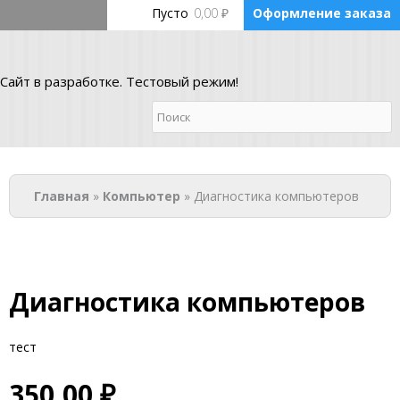
Перейти к основному содержанию
Пусто
0,00 ₽
Оформление заказа
Сайт в разработке. Тестовый режим!
Ремонт компьютерной
техники
Вы здесь
Главная
»
Компьютер
» Диагностика компьютеров
Войти
Диагностика компьютеров
тест
350,00 ₽