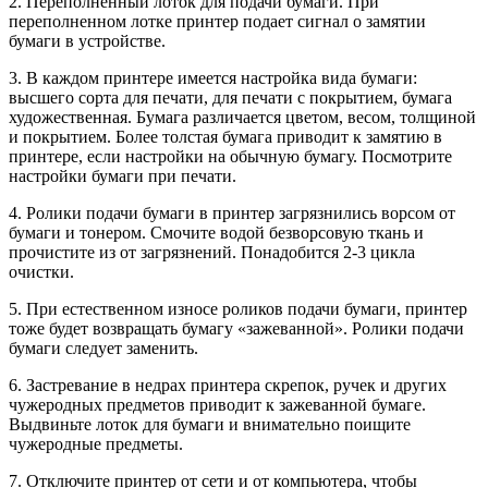
2. Переполненный лоток для подачи бумаги. При
переполненном лотке принтер подает сигнал о замятии
бумаги в устройстве.
3. В каждом принтере имеется настройка вида бумаги:
высшего сорта для печати, для печати с покрытием, бумага
художественная. Бумага различается цветом, весом, толщиной
и покрытием. Более толстая бумага приводит к замятию в
принтере, если настройки на обычную бумагу. Посмотрите
настройки бумаги при печати.
4. Ролики подачи бумаги в принтер загрязнились ворсом от
бумаги и тонером. Смочите водой безворсовую ткань и
прочистите из от загрязнений. Понадобится 2-3 цикла
очистки.
5. При естественном износе роликов подачи бумаги, принтер
тоже будет возвращать бумагу «зажеванной». Ролики подачи
бумаги следует заменить.
6. Застревание в недрах принтера скрепок, ручек и других
чужеродных предметов приводит к зажеванной бумаге.
Выдвиньте лоток для бумаги и внимательно поищите
чужеродные предметы.
7. Отключите принтер от сети и от компьютера, чтобы