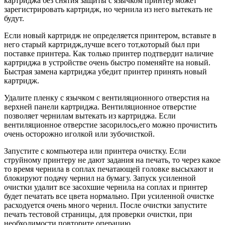
картриджа без снятия защиты с язычком принтер может
зарегистрировать картридж, но чернила из него вытекать не
будут.
Если новый картридж не определяется принтером, вставьте в
него старый картридж,лучше всего тот,который был при
поставке принтера. Как только принтер подтвердит наличие
картриджа в устройстве очень быстро поменяйте на новый.
Быстрая замена картриджа убедит принтер принять новый
картридж.
Удалите пленку с язычком с вентиляционного отверстия на
верхней панели картриджа. Вентиляционное отверстие
позволяет чернилам вытекать из картриджа. Если
вентиляционное отверстие засорилось,его можно прочистить
очень осторожно иголкой или зубочисткой.
Запустите с компьютера или принтера очистку. Если
струйному принтеру не дают задания на печать, то через какое
то время чернила в соплах печатающей головке высыхают и
блокируют подачу чернил на бумагу. Запуск усиленной
очистки удалит все засохшие чернила на соплах и принтер
будет печатать все цвета нормально. При усиленной очистке
расходуется очень много чернил. После очистки запустите
печать тестовой страницы, для проверки очистки, при
необходимости повторите операцию.