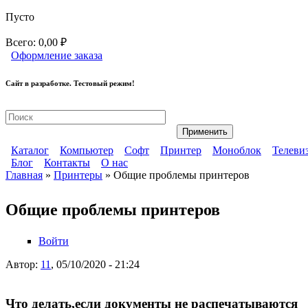
Перейти к основному содержанию
Пусто
Всего:
0,00 ₽
Оформление заказа
Сайт в разработке. Тестовый режим!
Ремонт компьютерной техники
Каталог
Компьютер
Софт
Принтер
Моноблок
Телеви
Блог
Контакты
О нас
Главное меню
Главная
»
Принтеры
» Общие проблемы принтеров
Дополнительное меню
Вы здесь
Общие проблемы принтеров
Войти
Автор:
11
, 05/10/2020 - 21:24
Что делать,если документы не распечатываются