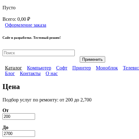
Перейти к основному содержанию
Пусто
Всего:
0,00 ₽
Оформление заказа
Сайт в разработке. Тестовый режим!
Ремонт компьютерной техники
Каталог
Компьютер
Софт
Принтер
Моноблок
Телеви
Блог
Контакты
О нас
Главное меню
Дополнительное меню
Цена
Подбор услуг по ремонту: от 200 до 2,700
От
До