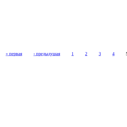
« первая
‹ предыдущая
1
2
3
4