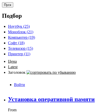
Подбор
Ноутбук (25)
Apply Ноутбук filter
Моноблок (21)
Apply Моноблок filter
Компьютер (19)
Apply Компьютер filter
Софт (18)
Apply Софт filter
Телевизор (15)
Apply Телевизор filter
Принтер (11)
Apply Принтер filter
Цена
Latest
Заголовок
Войти
Установка оперативной памяти
From